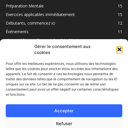
Préparation Mentale
15
Exercices applicables immédiatement
15
Débutants, commencez ici
12
Événements
11
Vie quotidienne : l'impact des Arts Martiaux
9
Gérer le consentement aux
cookies
Pour offrir les meilleures expériences, nous utilisons des technologies
telles que les cookies pour stocker et/ou accéder aux informations des
appareils. Le fait de consentir à ces technologies nous permettra de
traiter des données telles que le comportement de navigation ou les ID
uniques sur ce site. Le fait de ne pas consentir ou de retirer son
consentement peut avoir un effet négatif sur certaines caractéristiques
et fonctions.
À PROPOS
Accepter
SUIVEZ NOUS
Refuser