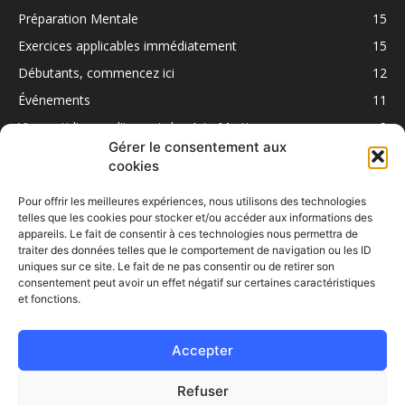
Préparation Mentale
15
Exercices applicables immédiatement
15
Débutants, commencez ici
12
Événements
11
Vie quotidienne : l'impact des Arts Martiaux
9
Gérer le consentement aux
cookies
Pour offrir les meilleures expériences, nous utilisons des technologies
telles que les cookies pour stocker et/ou accéder aux informations des
appareils. Le fait de consentir à ces technologies nous permettra de
traiter des données telles que le comportement de navigation ou les ID
uniques sur ce site. Le fait de ne pas consentir ou de retirer son
consentement peut avoir un effet négatif sur certaines caractéristiques
et fonctions.
À PROPOS
Accepter
SUIVEZ NOUS
Refuser